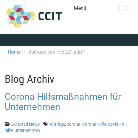
Menü
Togg
navig
Home
Beiträge von "ccit20_adm"
Blog Archiv
Corona-Hilfsmaßnahmen für
Unternehmen
Collected News
Anträge
,
corona
,
Corona-Hilfe
,
covid-19
,
hilfe
,
unternehmen