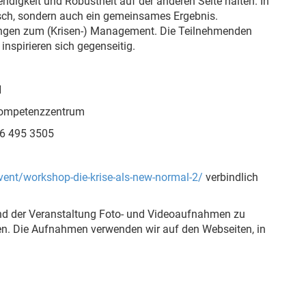
endigkeit und Robustheit auf der anderen Seite halten. In
usch, sondern auch ein gemeinsames Ergebnis.
llungen zum (Krisen-) Management. Die Teilnehmenden
inspirieren sich gegenseitig.
H
Kompetenzzentrum
96 495 3505
vent/workshop-die-krise-als-new-normal-2/
verbindlich
end der Veranstaltung Foto- und Videoaufnahmen zu
en. Die Aufnahmen verwenden wir auf den Webseiten, in