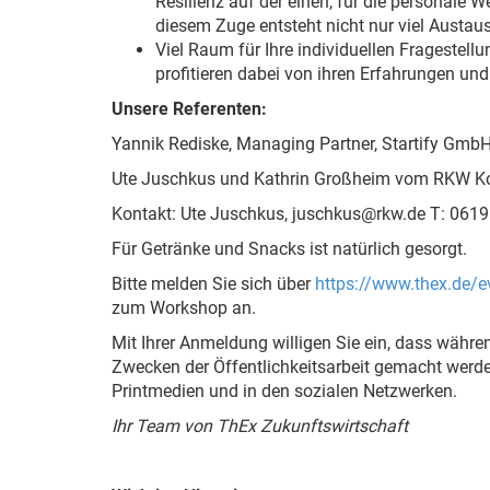
Resilienz auf der einen, für die personale W
diesem Zuge entsteht nicht nur viel Austa
Viel Raum für Ihre individuellen Frageste
profitieren dabei von ihren Erfahrungen und 
Unsere Referenten:
Yannik Rediske, Managing Partner, Startify Gmb
Ute Juschkus und Kathrin Großheim vom RKW 
Kontakt: Ute Juschkus, juschkus@rkw.de T: 061
Für Getränke und Snacks ist natürlich gesorgt.
Bitte melden Sie sich über
https://www.thex.de/e
zum Workshop an.
Mit Ihrer Anmeldung willigen Sie ein, dass währ
Zwecken der Öffentlichkeitsarbeit gemacht werd
Printmedien und in den sozialen Netzwerken.
Ihr Team von ThEx Zukunftswirtschaft